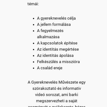
témái:
A gyereknevelés célja
A jellem formálása
A fegyelmezés
alkalmazása
A kapcsolatok építése
Az identitás megértése
Az identitás ápolása
Felkészülés a misszióra
A család ereje
A Gyereknevelés Művészete egy
szórakoztató és informatív
videó sorozat, ami barki
megszervezheti a saját
eseményét a gyülekezete, házas