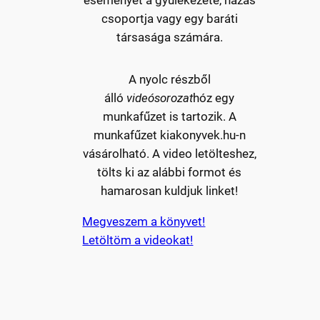
csoportja vagy egy baráti
társasága számára.
A nyolc részből
álló
videósorozat
hóz egy
munkafűzet is tartozik. A
munkafűzet kiakonyvek.hu-n
vásárolható. A video letölteshez,
tölts ki az alábbi formot és
hamarosan kuldjuk linket!
Megveszem a könyvet!
Letöltöm a videokat!