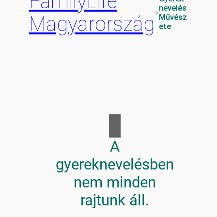
FamilyLife
nevelés
c
>
Magyarország
Művész
h
ete
A
gyereknevelésben
nem minden
rajtunk áll.