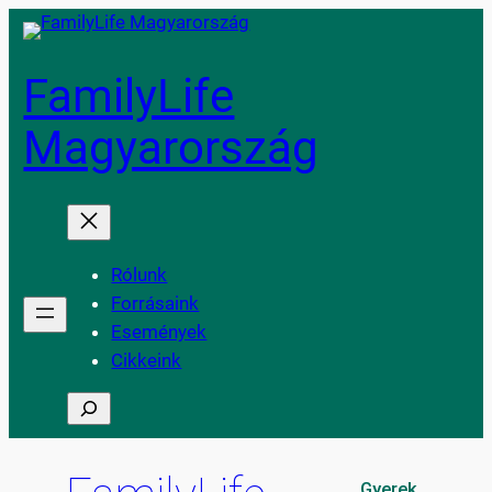
Skip
to
content
FamilyLife
Magyarország
Rólunk
Forrásaink
Események
Cikkeink
S
e
a
Gyerek
r