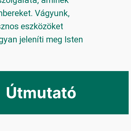
mbereket. Vágyunk,
sznos eszközöket
yan jeleníti meg Isten
Útmutató