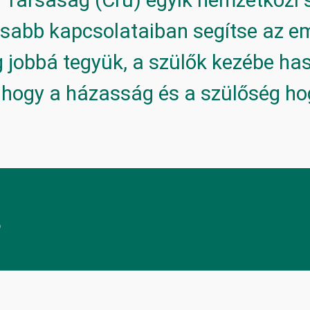
tosabb kapcsolataiban segítse az e
jobbá tegyük, a szülők kezébe ha
hogy a házasság és a szülőség hog
s