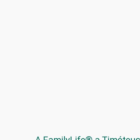
A FamilyLife® a Timóteus