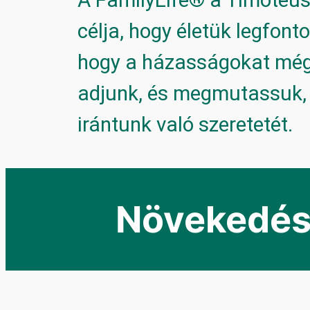
célja, hogy életük legfon
hogy a házasságokat még 
adjunk, és megmutassuk, 
irántunk való szeretetét.
Növekedé